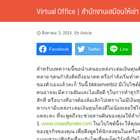
Skip
Virtual Office | สำนักงานเสมือนให้เช่า
to
content
สิงหาคม 3, 2014
Article
Facebook
Twitter
Line
สำหรับบทความนี้ขอนำเสนอแหล่งระดมเงินทุน
หลาย ๆคนกำลังคิดถึงอนาคต หรือกำลังเริ่มทำควา
ของตัวเองแล้วละก็ วันนี้ bkkserverbiz มีเว็บไซ
คนอาจจะมีความฝันและไอเดียดี ๆในการทำธุรกิจ แ
สักที หรือบางทีอาจต้องล้มเลิกไปเพราะไม่มีเงิน
หากเรามีแหล่งระดมเงินทุนก็คงดีไม่น้อยเลยใช่ไห
แหละคะ ที่จะพูดถึงจะช่วยสานฝันของคุณให้สำเร
1.
www.crowdfunder.com
ในเว็บไซต์นี้จะให้คุ
ของธุรกิจของคุณ เพื่อดึงดูดให้นักลงทุนในเครื
ระบบสามาชิกยังเชื่อมกับโซเชี่ยลเน็ตเวิร์กที่เ