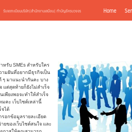
Home
Ser
รับจดทะเบียนบริษัท|สำนักงานเสมือน| ทำบัญชีครบวงจร
สำหรับ SMEs สำหรับใคร
มฝันที่อยากมีธุรกิจเป็น
ต์ดี ๆ มาแนะนำกันคะ บาง
ต่สุดท้ายก็ยังไม่สำเร็จ
ทุนเพียงพอจะทำให้สำเร็จ
มคะ เว็บไซต์เหล่านี้
็จได้
ณกรอกข้อมูลรายละเอียด
อข่ายของเว็บไซต์สนใจ และ
ปิดโอกาสให้คุณสามารถ