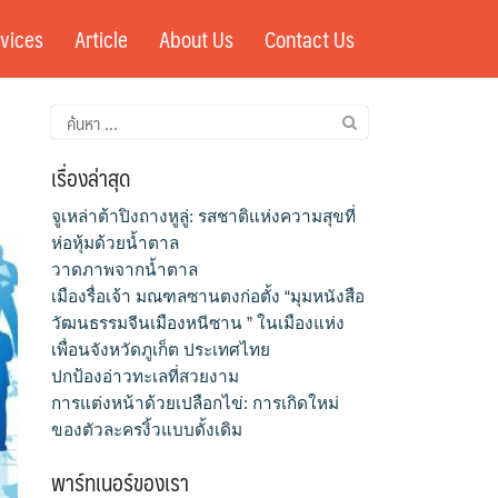
vices
Article
About Us
Contact Us
ค้นหา
สำหรับ:
เรื่องล่าสุด
จูเหล่าต้าปิงถางหูลู่: รสชาติแห่งความสุขที่
ห่อหุ้มด้วยน้ำตาล
วาดภาพจากน้ำตาล
เมืองรื่อเจ้า มณฑลซานตงก่อตั้ง “มุมหนังสือ
วัฒนธรรมจีนเมืองหนีซาน ” ในเมืองแห่ง
เพื่อนจังหวัดภูเก็ต ประเทศไทย
ปกป้องอ่าวทะเลที่สวยงาม
การแต่งหน้าด้วยเปลือกไข่: การเกิดใหม่
ของตัวละครงิ้วแบบดั้งเดิม
พาร์ทเนอร์ของเรา