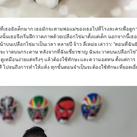
อนที่เธอยังเด็กมาก เธอมักจะตามพ่อแม่ของเธอไปที่โรงละครเพื่อดูก
นั้นเธอจึงเริ่มฝึกวาดภาพด้วยเปลือกไข่มาตั้งแต่เด็ก นอกจากนี้เธอ
นเปลือกไข่มาเป็นเวลา หลายปี จ้าว ลี่เหม่ย เล่าว่า: “ตอนที่ฉันย
ฉันจะวาดบนกระดาษ หลังจากที่ฉันเชี่ยวชาญ ฉันจะวาดบนเปลือกไข่
ูเหมือนง่ายแต่จริงๆ แล้วต้องใช้ทักษะและความอดทน ตั้งแต่การ
ี ไปจนถึงการทำให้แห้ง ทุกขั้นตอนจำเป็นจะต้องใช้ทักษะที่ยอดเยี