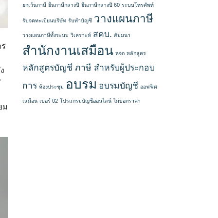
ยกเว้นภาษี
ยื่นภาษีกลางปี
ยื่นภาษีกลางปี 60
ระบบโทรศัพท์
วางแผนภาษี
รับจดทะเบียนบริษัท
รับทำบัญชี
สคบ.
วางแผนภาษีทั้งระบบ
วิเคราะห์
สัมมนา
าร
สำนักงานเสมือน
หจก
หลักสูตร
หลักสูตรบัญชี ภาษี สำหรับผู้ประกอบ
ัง
อบรม
”
การ
อบรมบัญชี
ห้องประชุม
ออฟฟิศ
เสมือน
เบอร์ 02
โปรแกรมบัญชีออนไลน์
ไม่บอกราคา
่ยม