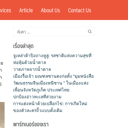
vices
Article
About Us
Contact Us
ค้นหา
สำหรับ:
เรื่องล่าสุด
จูเหล่าต้าปิงถางหูลู่: รสชาติแห่งความสุขที่
ห่อหุ้มด้วยน้ำตาล
าย
วาดภาพจากน้ำตาล
่า
เมืองรื่อเจ้า มณฑลซานตงก่อตั้ง “มุมหนังสือ
ก
วัฒนธรรมจีนเมืองหนีซาน ” ในเมืองแห่ง
0
เพื่อนจังหวัดภูเก็ต ประเทศไทย
ปกป้องอ่าวทะเลที่สวยงาม
การแต่งหน้าด้วยเปลือกไข่: การเกิดใหม่
ของตัวละครงิ้วแบบดั้งเดิม
พาร์ทเนอร์ของเรา