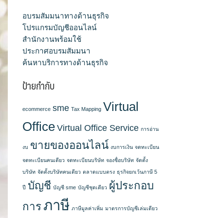
อบรมสัมมนาทางด้านธุรกิจ
โปรแกรมบัญชีออนไลน์
สำนักงานพร้อมใช้
ประกาศอบรมสัมมนา
ค้นหาบริการทางด้านธุรกิจ
ป้ายกำกับ
Virtual
sme
ecommerce
Tax Mapping
Office
Virtual Office Service
การอ่าน
ขายของออนไลน์
งบ
งบการเงิน
จดทะเบียน
จดทะเบียนคนเดียว
จดทะเบียนบริษัท
จองชื่อบริษัท
จัดตั้ง
บริษัท
จัดตั้งบริษัทคนเดียว
ตลาดแบบตรง
ธุรกิจยกเว้นภาษี 5
บัญชี
ผู้ประกอบ
ปี
บัญชี sme
บัญชีชุดเดียว
ภาษี
การ
ภาษีมูลค่าเพิ่ม
มาตรการบัญชีเล่มเดียว