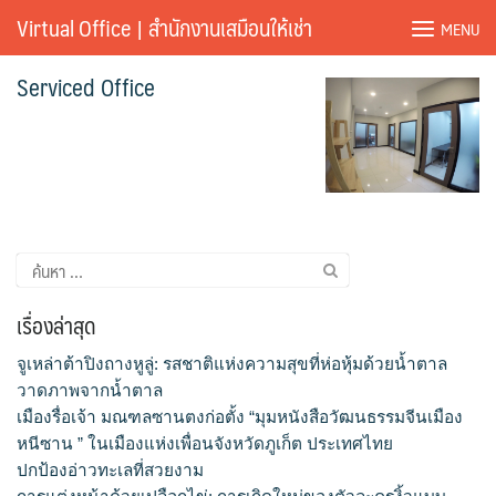
Skip
Virtual Office | สำนักงานเสมือนให้เช่า
MENU
to
content
Serviced Office
ค้นหา
สำหรับ:
เรื่องล่าสุด
จูเหล่าต้าปิงถางหูลู่: รสชาติแห่งความสุขที่ห่อหุ้มด้วยน้ำตาล
วาดภาพจากน้ำตาล
เมืองรื่อเจ้า มณฑลซานตงก่อตั้ง “มุมหนังสือวัฒนธรรมจีนเมือง
หนีซาน ” ในเมืองแห่งเพื่อนจังหวัดภูเก็ต ประเทศไทย
ปกป้องอ่าวทะเลที่สวยงาม