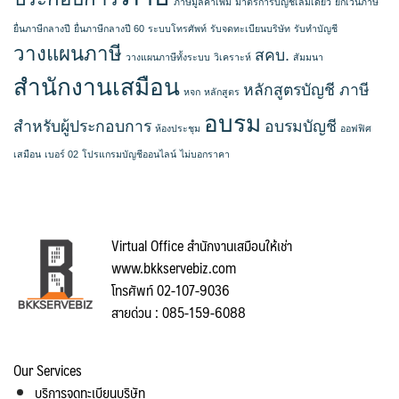
ภาษีมูลค่าเพิ่ม
มาตรการบัญชีเล่มเดียว
ยกเว้นภาษี
ยื่นภาษีกลางปี
ยื่นภาษีกลางปี 60
ระบบโทรศัพท์
รับจดทะเบียนบริษัท
รับทำบัญชี
วางแผนภาษี
สคบ.
วางแผนภาษีทั้งระบบ
วิเคราะห์
สัมมนา
สำนักงานเสมือน
หลักสูตรบัญชี ภาษี
หจก
หลักสูตร
อบรม
สำหรับผู้ประกอบการ
อบรมบัญชี
ห้องประชุม
ออฟฟิศ
เสมือน
เบอร์ 02
โปรแกรมบัญชีออนไลน์
ไม่บอกราคา
Virtual Office สำนักงานเสมือนให้เช่า
www.bkkservebiz.com
โทรศัพท์ 02-107-9036
สายด่วน : 085-159-6088
Our Services
บริการจดทะเบียนบริษัท