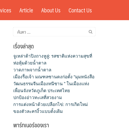
vices
Article
About Us
Contact Us
ค้นหา
สำหรับ:
เรื่องล่าสุด
จูเหล่าต้าปิงถางหูลู่: รสชาติแห่งความสุขที่
ห่อหุ้มด้วยน้ำตาล
วาดภาพจากน้ำตาล
เมืองรื่อเจ้า มณฑลซานตงก่อตั้ง “มุมหนังสือ
วัฒนธรรมจีนเมืองหนีซาน ” ในเมืองแห่ง
เพื่อนจังหวัดภูเก็ต ประเทศไทย
ปกป้องอ่าวทะเลที่สวยงาม
การแต่งหน้าด้วยเปลือกไข่: การเกิดใหม่
ของตัวละครงิ้วแบบดั้งเดิม
พาร์ทเนอร์ของเรา