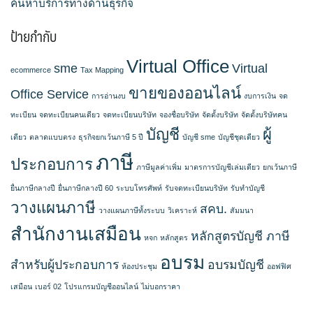
ค้นหาบริการทางด้านธุรกิจ
ป้ายกำกับ
Virtual Office
sme
Virtual
ecommerce
Tax Mapping
ขายของออนไลน์
Office Service
การอ่านงบ
งบการเงิน
จด
ทะเบียน
จดทะเบียนคนเดียว
จดทะเบียนบริษัท
จองชื่อบริษัท
จัดตั้งบริษัท
จัดตั้งบริษัทคน
บัญชี
ผู้
เดียว
ตลาดแบบตรง
ธุรกิจยกเว้นภาษี 5 ปี
บัญชี sme
บัญชีชุดเดียว
ภาษี
ประกอบการ
ภาษีมูลค่าเพิ่ม
มาตรการบัญชีเล่มเดียว
ยกเว้นภาษี
ยื่นภาษีกลางปี
ยื่นภาษีกลางปี 60
ระบบโทรศัพท์
รับจดทะเบียนบริษัท
รับทำบัญชี
วางแผนภาษี
สคบ.
วางแผนภาษีทั้งระบบ
วิเคราะห์
สัมมนา
สำนักงานเสมือน
หลักสูตรบัญชี ภาษี
หจก
หลักสูตร
อบรม
สำหรับผู้ประกอบการ
อบรมบัญชี
ห้องประชุม
ออฟฟิศ
เสมือน
เบอร์ 02
โปรแกรมบัญชีออนไลน์
ไม่บอกราคา